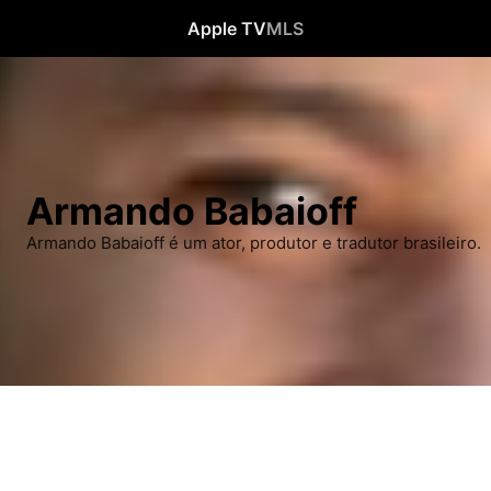
Apple TV
MLS
Armando Babaioff
Armando Babaioff é um ator, produtor e tradutor brasileiro.