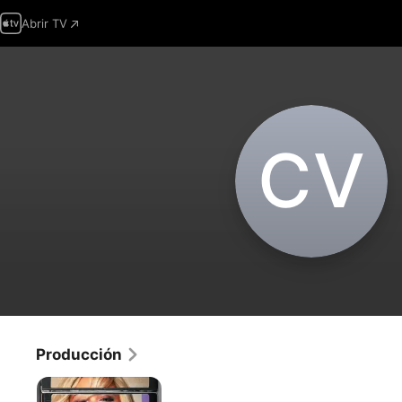
Abrir TV
C‌V
Producción
Pam
&