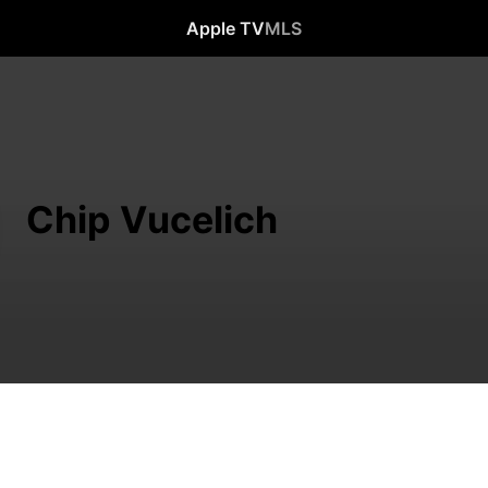
Apple TV
MLS
Chip Vucelich