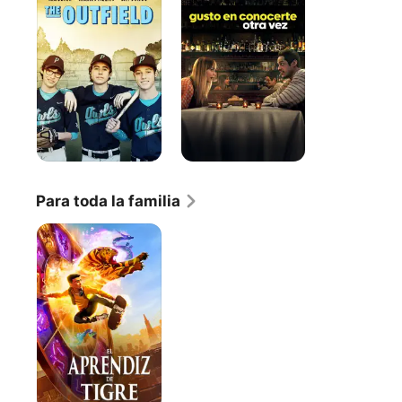
conocerte,
otra
vez
Para toda la familia
El
Aprendiz
Del
Tigre