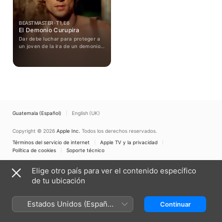
BEASTMASTER · T1, E6
El Demonio Curupira
Dar debe luchar para proteger a
un joven de la ira de un demonio
llamado Curupira, a quien
recuerda que le dio sus poderes
sobre las bestias después de una
agotadora prueba de tres días.
Guatemala (Español)
English (UK)
Copyright © 2026
Apple Inc.
Todos los derechos reservados.
Términos del servicio de internet
Apple TV y la privacidad
Política de cookies
Soporte técnico
Elige otro país para ver el contenido específico
de tu ubicación
Estados Unidos (Español
Continuar
México)