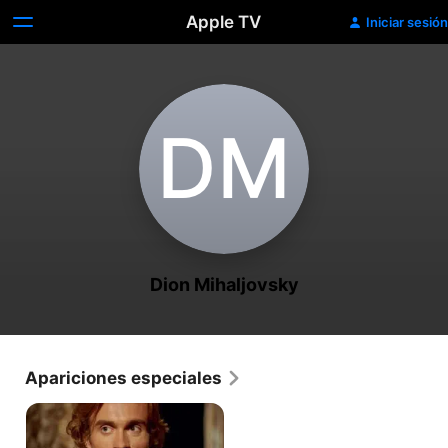
Apple TV
Iniciar sesión
D‌M
Dion Mihaljovsky
Apariciones especiales