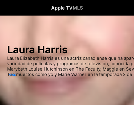
Apple TV
MLS
Laura Harris
Laura Elizabeth Harris es una actriz canadiense que ha apar
variedad de películas y programas de televisión, conocida p
Marybeth Louise Hutchinson en The Faculty, Maggie en Seve
Tan muertos como yo y Marie Warner en la temporada 2 de 24
MÁS
actuación en 2015 después de casi 28 años, pero comenzó a
partir de 2021. A veces se la acredita como Elizabeth Harris 