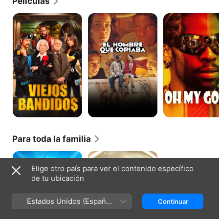
Películas
como Foguinho. ​ ​ ​
Viejos
El
Ó
bandidos
Hombre
Paí,
Que
Ó
Copiaba
Para toda la familia
El
La
arca
primera
Elige otro país para ver el contenido específico
de
Navidad
de tu ubicación
Noé
del
mundo
Estados Unidos (Español
Continuar
México)