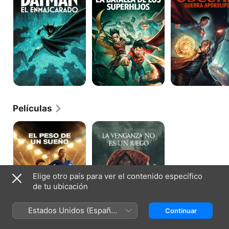
Battle
Apokolips
of
War
the
Super
Sons
Películas
El
La
peso
venganza
de
no
un
es
sueño
un
juego
Elige otro país para ver el contenido específico
de tu ubicación
Estados Unidos (Español
Continuar
México)