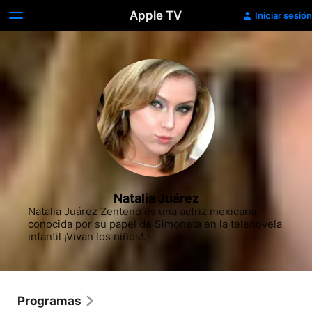
Apple TV
Iniciar sesión
Natalia Juárez
Natalia Juárez Zenteno es una actriz mexicana, 
conocida por su papel de Simoneta en la telenovela 
infantil ¡Vivan los niños!.​
Programas