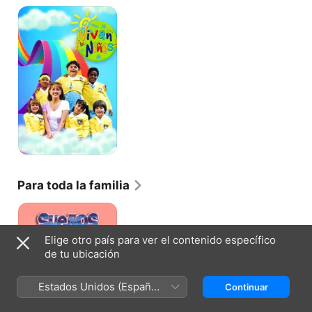
¡Vivan
Los
Niños!
Para toda la familia
Sueños
y
Caramelos
Elige otro país para ver el contenido específico
de tu ubicación
Estados Unidos (Español
Continuar
México)