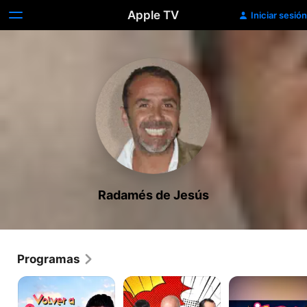
Apple TV
Iniciar sesión
Radamés de Jesús
Programas
Volver
Guerra
Sigue
a
de
La
Empezar
Chistes
Risa