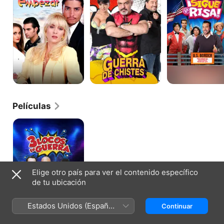
Películas
3
Locos
en
Guerra
Elige otro país para ver el contenido específico
de tu ubicación
Estados Unidos (Español
Continuar
México)