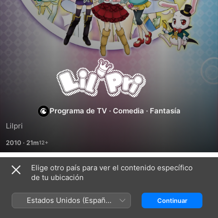
Lilpri
Programa de TV
·
Comedia
·
Fantasía
Lilpri
2010
·
21m
Elige otro país para ver el contenido específico
Temporada 1
de tu ubicación
Estados Unidos (Español
Continuar
México)
EPISODIO 1
EPISODIO 2