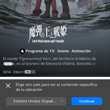
Lord
Marksman
and
Programa de TV
·
Anime
·
Animación
El conde Tigrevurmud Vorn, del territorio británico de 
Vanadis
Alsace, es prisionero de Eleonora Viltaria, doncella de 
MÁS
guerra del reino vecino de Zhcted. Lo llevará de regreso a 
2014
·
23m
Brune si pagan el rescate, pero también tiene motivos para 
quedarse con él.
Elige otro país para ver el contenido específico
Temporada 1
de tu ubicación
Estados Unidos (Español
Continuar
México)
EPISODIO 1
EPISODIO 2