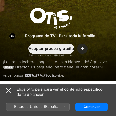
Otis,
el
tractor
Programa de TV
·
Para toda la familia
·
Animación
Aceptar prueba gratuita
Agregar
7 días gratis, luego USD 6.99 al mes.
¡La granja lechera Long Hill te da la bienvenida! Aquí vive 
Otis, el tractor. Es pequeño, pero tiene un gran corazón. 
MÁS
Cada vez que alguien está en problemas, pisa el freno y 
2021
·
23m
empieza a ayudar.
Elige otro país para ver el contenido específico
Temporada 2
de tu ubicación
Estados Unidos (Español
Continuar
México)
EPISODIO 1
EPISODIO 2