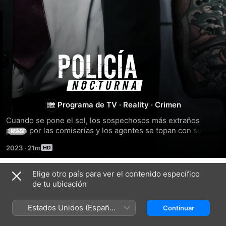
Policía
nocturna
Programa de TV
·
Reality
·
Crimen
Cuando se pone el sol, los sospechosos más extraños 
pasan por las comisarías y los agentes se topan con sus 
MÁS
comportamientos más raros y alocados.
2023
·
21m
Elige otro país para ver el contenido específico
Temporada 2
de tu ubicación
Estados Unidos (Español
Continuar
México)
EPISODIO 11
EPISODIO 12