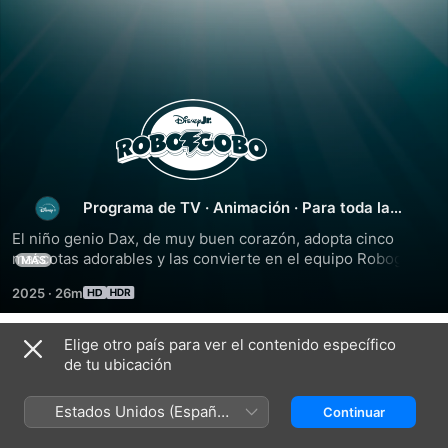
Robogobo
Programa de TV
·
Animación
·
Para toda la
familia
El niño genio Dax, de muy buen corazón, adopta cinco 
mascotas adorables y las convierte en el equipo Robogobo, 
MÁS
un equipo de superhéroes que rescata a otras mascotas en 
2025
·
26m
peligro. Con sus robotrajes, el equipo Robogobo se 
enfrenta valientemente a distintos animales villanos, a 
menudo ridículos. Trátese de frenar a Cerdito Egoísta, 
Elige otro país para ver el contenido específico
Temporada 1
prevenir un desastre natural o ayudar a un gatito perdido a 
de tu ubicación
encontrar el camino de vuelta a casa, ¡el equipo Robogobo 
siempre salva el día!
Estados Unidos (Español
Continuar
México)
EPISODIO 1
EPISODIO 2