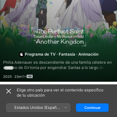
The
Too-
Perfect
Programa de TV
·
Fantasía
·
Animación
Philia Adenauer es descendiente de una familia célebre en 
Saint:
el reino de Girtonia por engendrar Santas a lo largo de 
MÁS
muchas generaciones. Las Santas luchan para proteger a la 
2025
·
23m
humanidad de los monstruos, y Philia se sometió a una 
Tossed
estricta formación y entrenamiento para hacerse 
merecedora de ese título. Cuando Julius, su prometido, 
Elige otro país para ver el contenido específico
Aside
Temporada 1
rompe su compromiso, venden a Philia al reino de 
de tu ubicación
Parnacorta a cambio...
by
Estados Unidos (Español
Continuar
México)
EPISODIO 1
EPISODIO 2