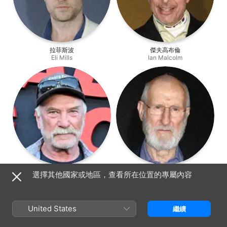
拉菲斯波
傑夫高布倫
Eli Mills
Ian Malcolm
Ted Levine
James Cromwell
選擇其他國家或地區，查看所在位置的專屬內容
Wheatley
Benjamin Lockwood
United States
繼續