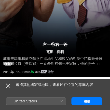
左一爸右一爸
電影
·
喜劇
威爾費瑞爾和麥克華堡在這場生父和後父的對決中鬥得難分難
解！布拉特（費瑞爾）一直夢想有個完美家庭，他的妻子（蓮達
更多
卡達連尼）有兩個孩子，他決心成為最好的繼父。然而當他們的
2015年
·
1h 36m
30%
生父達斯迪（華堡）意外地出現，布拉特原本平靜的生活出現翻
天覆地的變化。他將和達斯迪在這齣爆笑家庭喜劇中一較高下。
選擇其他國家或地區，查看所在位置的專屬內容
預告片
United States
繼續