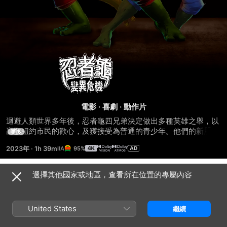
忍
者
龜：
電影
·
喜劇
·
動作片
迴避人類世界多年後，忍者龜四兄弟決定做出多種英雄之舉，以
變
贏取紐約市民的歡心，及獲接受為普通的青少年。他們的新朋友
更多
艾波歐尼爾出手相助，調查神秘的犯罪集團，但他們很快便陷入
2023年
·
1h 39m
95%
窘境，必須抵禦變種人軍團的圍攻。
異
選擇其他國家或地區，查看所在位置的專屬內容
危
預告片
機
United States
繼續