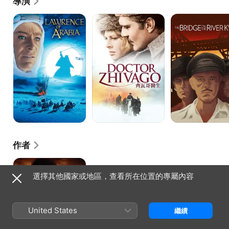
導演
沙
齊
桂
漠
瓦
河
梟
哥
大
雄
醫
橋
生
作者
A
Passage
選擇其他國家或地區，查看所在位置的專屬內容
to
India
United States
繼續