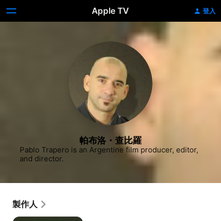
Apple TV
登入
帕布洛・查比羅
Pablo Trapero is an Argentine film producer, editor, 
and director.
製作人
Echo