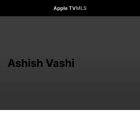
Apple TV
MLS
Ashish Vashi