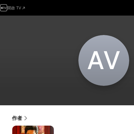
開啟 TV
A‌V
作者
Raees