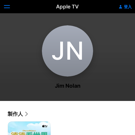
Apple TV
登入
J‌N
Jim Nolan
製作人
德
德
看