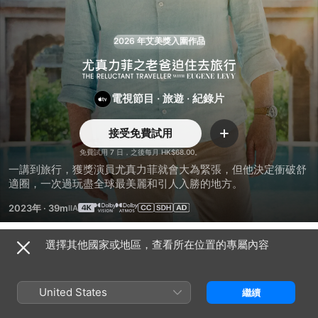
2026 年艾美獎入圍作品
尤
電視節目
·
旅遊
·
紀錄片
真
接受免費試用
力
加
入
免費試用 7 日，之後每月 HK$68.00。
菲
一講到旅行，獲獎演員尤真力菲就會大為緊張，但他決定衝破舒
適圈，一次過玩盡全球最美麗和引人入勝的地方。
之
2023年
·
39m
老
選擇其他國家或地區，查看所在位置的專屬內容
第 3 季
爸
United States
繼續
迫
第 1 集
第 2 集