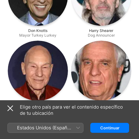
Don Knotts
Harry Shearer
Mayor Turkey Lurkey
Dog Announcer
Patrick Stewart
Garry Marshall
Elige otro país para ver el contenido específico
Mr. Woolensworth
Buck Cluck [Voz]
de tu ubicación
Estados Unidos (Español
Continuar
México)