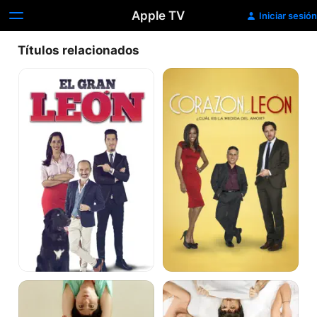
Apple TV
Iniciar sesión
Títulos relacionados
El
Corazón
Gran
de
León
León
En
Felices
las
los
nubes
Seis