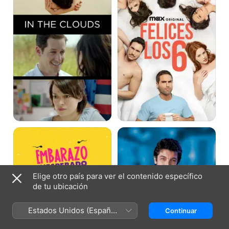
Embarazo
El
Inesperado
Hijo
de
la
Novia
Elige otro país para ver el contenido específico
de tu ubicación
Estados Unidos (Español
Continuar
México)