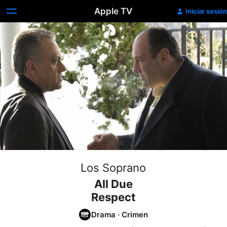
Apple TV
Iniciar sesión
Los Soprano
All Due
Respect
Drama
·
Crimen