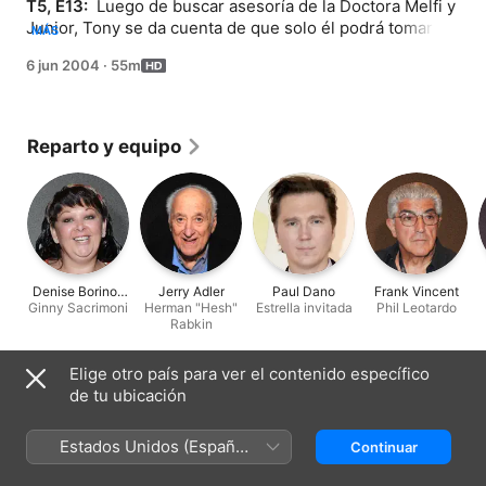
T5, E13: 
 Luego de buscar asesoría de la Doctora Melfi y 
Junior, Tony se da cuenta de que solo él podrá tomar la 
MÁS
decisión más arriesgada de todas.
6 jun 2004
·
55m
Reparto y equipo
Denise Borino-
Jerry Adler
Paul Dano
Frank Vincent
Ginny Sacrimoni
Quinn
Herman "Hesh"
Estrella invitada
Phil Leotardo
Rabkin
Elige otro país para ver el contenido específico
Ficha técnica
de tu ubicación
Lanzamiento
2004
Estados Unidos (Español
Continuar
México)
Duración
55 min