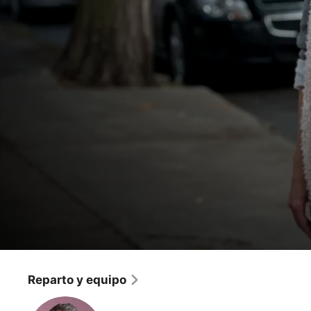
Younger
Código de chica
Reparto y equipo
Comedia
·
Romance