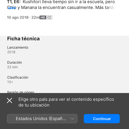
T1, E6: 
 Kushitori lleva tiempo sin ir a la escuela, pero 
Chio y Manana la encuentran casualmente. Más tarde, 
MÁS
una Chio influenciada por un videojuego de sigilo, 
10 ago 2018
·
22m
decide dar una sorpresa a Manana de una forma un 
tanto peligrosa.
Ficha técnica
Lanzamiento
2018
Duración
22 min
Clasificación
15+
Región de origen
Japón
Elige otro país para ver el contenido específico
de tu ubicación
Idiomas
Estados Unidos (Español
Continuar
Audio original
México)
Japonés, Japonés (Japón), Inglés (Estados Unidos)