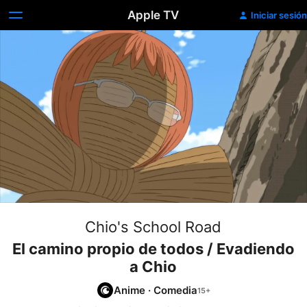
Apple TV
Iniciar sesión
Chio's School Road
El camino propio de todos / Evadiendo
a Chio
Anime
·
Comedia