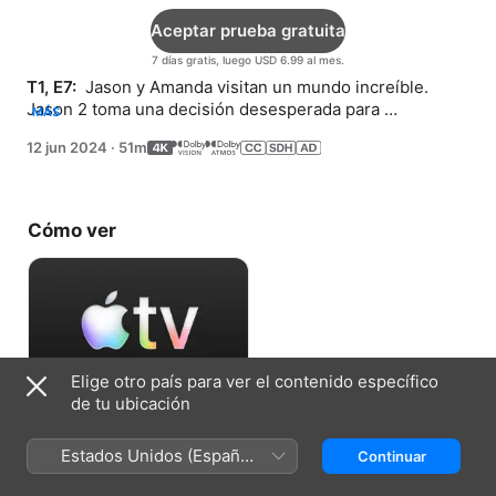
Aceptar prueba gratuita
7 días gratis, luego USD 6.99 al mes.
T1, E7: 
 Jason y Amanda visitan un mundo increíble. 
Jason 2 toma una decisión desesperada para 
MÁS
esconderle la verdad a Daniela.
12 jun 2024
·
51m
Cómo ver
Elige otro país para ver el contenido específico
de tu ubicación
Aceptar prueba gratuita
Estados Unidos (Español
Continuar
7 días gratis, luego USD 6.99 al mes.
México)