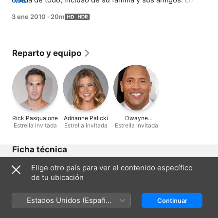
MÁS
cuida de Peter e intenta de todo para recuperar su 
3 ene 2010
·
20m
memoria, hasta que Peter comienza a seducir a otras 
mujeres. Cansada de sus payasadas, Lois se va de la 
casa con sus hijos, lo cual le da la oportunidad a 
Quagmire de anotar con Lois.
Reparto y equipo
Rick Pasqualone
Adrianne Palicki
Dwayne
Estrella invitada
Estrella invitada
Estrella invitada
Johnson
Ficha técnica
Lanzamiento
Elige otro país para ver el contenido específico
2010
de tu ubicación
Duración
20 min
Estados Unidos (Español
Continuar
México)
Región de origen