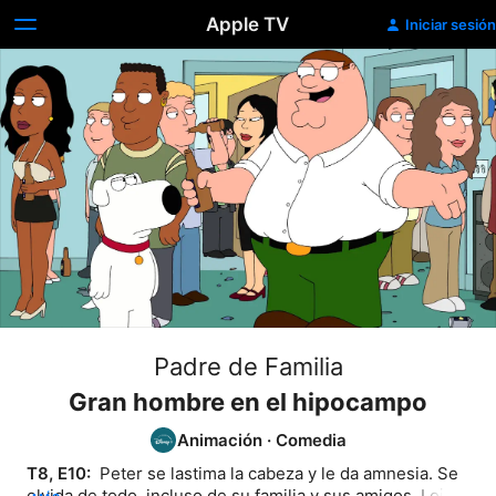
Apple TV
Iniciar sesión
Padre de Familia
Gran hombre en el hipocampo
Animación
·
Comedia
T8, E10: 
 Peter se lastima la cabeza y le da amnesia. Se 
olvida de todo, incluso de su familia y sus amigos. Lois 