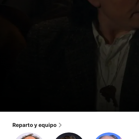
La maravillosa Sra. Maisel
¡Pon eso en tu plato!
Reparto y equipo
Comedia
·
Drama