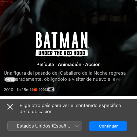
Batman:
Capucha
Roja
Película
·
Animación
·
Acción
Una figura del pasado del Caballero de la Noche regresa 
inesperadamente, obligndolo a visitar de nuevo el evento 
MÁS
ms trgico de su carrera en la lucha contra el crimen. Un 
2010
·
1h 15m
100%
personaje demente y desfigurado conocido como Black 
Mask ha tomado el control del bajo mundo criminal de 
Ciudad Gtica, pero su supremaca se ve debilitada con la 
Elige otro país para ver el contenido específico
Tráilers
llegada del misterioso Red Hood. Conforme incrementa la 
de tu ubicación
violencia y la verdad se revela, el hroe con capa pronto 
llega a darse cuenta dolorosa e impactantemente de quin 
Estados Unidos (Español
Continuar
en verdad es el que est detrs de esa mscara.
México)