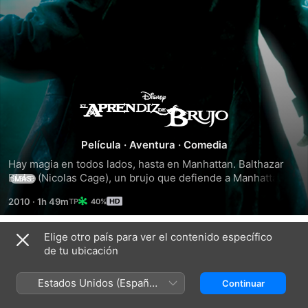
El
aprendiz
Película
·
Aventura
·
Comedia
Hay magia en todos lados, hasta en Manhattan. Balthazar 
de
Blake (Nicolas Cage), un brujo que defiende a Manhattan de 
MÁS
fuerzas oscuras, le da un curso acelerado del arte y ciencia 
brujo
2010
·
1h 49m
40%
de la magia al estudiante de física Dave Stutler para 
convertirlo en aprendiz de brujo, luego de que este 
muestra su potencial. Dave no se imagina que con magia 
Elige otro país para ver el contenido específico
Títulos relacionados
podría derrotar a un brujo malvado… y quedarse con la 
de tu ubicación
chica.
El
Percy
Percy
príncipe
Jackson
Jackson
Estados Unidos (Español
Continuar
de
y
Y
México)
Persia:
los
el