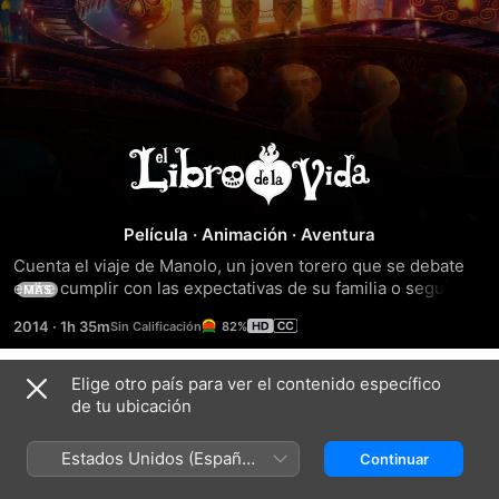
El
Libro
Película
·
Animación
·
Aventura
de
Cuenta el viaje de Manolo, un joven torero que se debate 
entre cumplir con las expectativas de su familia o seguir su 
MÁS
corazón y dedicarse a su verdadera pasión: la música. 
la
2014
·
1h 35m
82%
Antes de escoger el camino que seguirá, se embarca en 
una aventura por tres mundos fantásticos donde deberá 
Vida
hacer frente a sus mayores miedos. Producida por 
Elige otro país para ver el contenido específico
Títulos relacionados
Guillermo del Toro.
de tu ubicación
Wolfwalkers:
Mi
Luck
espíritu
hermano
Estados Unidos (Español
Continuar
de
el
México)
lobo
minotauro