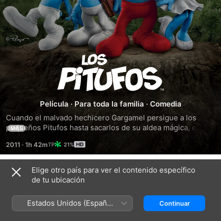
Los
Pitufos
Película
·
Para toda la familia
·
Comedia
Cuando el malvado hechicero Gargamel persigue a los 
pequeños Pitufos hasta sacarlos de su aldea mágica, estos 
MÁS
llegan a nuestro mundo. De hecho, aparecen en medio de 
2011
·
1h 42m
21%
Central Park. Con la altura de tres manzanas y atrapados en 
La Gran Manzana, los Pitufos deben encontrar la forma de 
regresar a su aldea antes de que Gargamel los encuentre.
Elige otro país para ver el contenido específico
Tráilers
de tu ubicación
Estados Unidos (Español
Continuar
México)