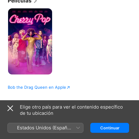
Películas
Cherry
Pop
Bob the Drag Queen en Apple
Elige otro país para ver el contenido específico
Honduras (Español)
English (UK)
de tu ubicación
Copyright © 2026
Apple Inc.
Todos los derechos reservados.
Términos del servicio de internet
Apple TV y la privacidad
Estados Unidos (Español
Continuar
Política de cookies
Soporte técnico
México)