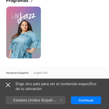
Programas
Soy
Jazz
Honduras (Español)
English (UK)
Copyright © 2026
Apple Inc.
Todos los derechos reservados.
Elige otro país para ver el contenido específico
Términos del servicio de internet
Apple TV y la privacidad
de tu ubicación
Política de cookies
Soporte técnico
Estados Unidos (Español
Continuar
México)