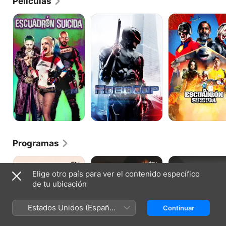
Películas
Escuadrón
RoboCop
El
Suicida
Escuadrón
Suicida
Programas
For
Mujeres
Carpool
All
imperfectas
Karaoke:
Elige otro país para ver el contenido específico
Mankind
la
de tu ubicación
serie
Estados Unidos (Español
Continuar
México)