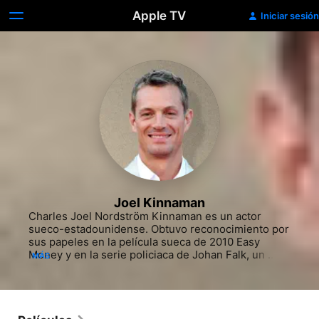
Apple TV
Iniciar sesión
Joel Kinnaman
Charles Joel Nordström Kinnaman es un actor 
sueco-estadounidense.​ Obtuvo reconocimiento por 
sus papeles en la película sueca de 2010 Easy 
Money​ y en la serie policiaca de Johan Falk, un 
MÁS
papel por el que fue nominado al Premio Guldbagge​ 
en la categoría de mejor actor secundario.​