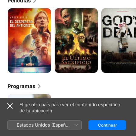
Películas
Apocalipsis:
La
Dios
El
última
no
despertar
redención
está
del
muerto
anticristo
Programas
El
Viaje
Elige otro país para ver el contenido específico
de
de tu ubicación
Jesucristo
con
Kevin
Estados Unidos (Español
Continuar
Sorbo
México)