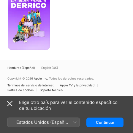
Derrico
Honduras (Español)
English (UK)
Copyright © 2026
Apple Inc.
Todos los derechos reservados.
Términos del servicio de internet
Apple TV y la privacidad
Política de cookies
Soporte técnico
Elige otro país para ver el contenido específico
de tu ubicación
Estados Unidos (Español
Continuar
México)