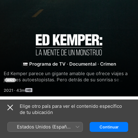
Ed
Kemper:
Programa de TV
·
Documental
·
Crimen
la
Ed Kemper parece un gigante amable que ofrece viajes a 
jóvenes autoestopistas. Pero detrás de su sonrisa se 
MÁS
mente
esconde un monstruo. Las confesiones grabadas revelan 
2021
·
43m
las oscuras fantasías que se esconden detrás de uno de los 
de
asesinos más conocidos de EUA.
Elige otro país para ver el contenido específico
Temporada 1
un
de tu ubicación
monstruo
Estados Unidos (Español
Continuar
México)
EPISODIO 1
EPISODIO 2