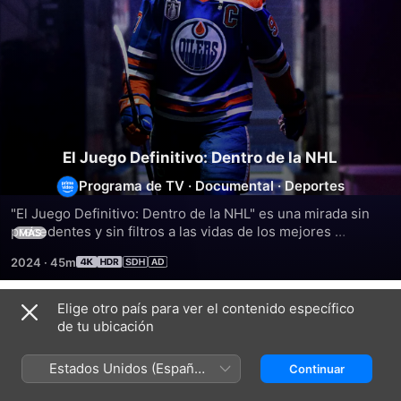
El Juego Definitivo: Dentro de la NHL
Programa de TV
·
Documental
·
Deportes
"El Juego Definitivo: Dentro de la NHL" es una mirada sin 
precedentes y sin filtros a las vidas de los mejores 
MÁS
jugadores de hockey de la NHL, que buscan el trofeo más 
2024
·
45m
difícil de ganar en el mundo de los deportes: la Copa 
Stanley.
Elige otro país para ver el contenido específico
Temporada 1
de tu ubicación
Estados Unidos (Español
Continuar
México)
EPISODIO 1
EPISODIO 2