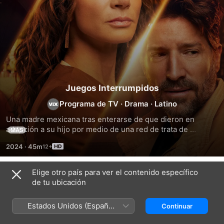
Juegos Interrumpidos
Programa de TV
·
Drama
·
Latino
Una madre mexicana tras enterarse de que dieron en 
adopción a su hijo por medio de una red de trata de 
MÁS
personas, emprenderá un viaje para buscar respuestas, 
2024
·
45m
pero la verdad conlleva peligros que pondrán en riesgo la 
vida de todos.
Elige otro país para ver el contenido específico
Temporada 1
de tu ubicación
Estados Unidos (Español
Continuar
México)
EPISODIO 1
EPISODIO 2