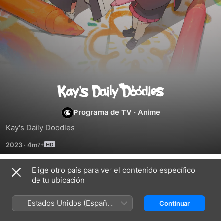
Kay's
Daily
Programa de TV
·
Anime
Kay's Daily Doodles
Doodles
2023
·
4m
Elige otro país para ver el contenido específico
Temporada 1
de tu ubicación
Estados Unidos (Español
Continuar
México)
EPISODIO 1
EPISODIO 2