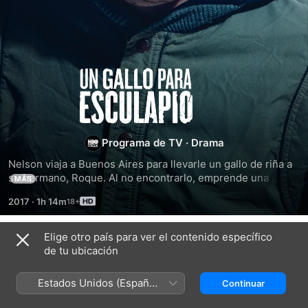
Un
Gallo
Para
Programa de TV
·
Drama
Nelson viaja a Buenos Aires para llevarle un gallo de riña a 
Esculapio
su hermano, Roque. Al no encontrarlo, emprende una 
MÁS
búsqueda por el conurbano bonaerense que lo llevará a 
2017
·
1h 14m
vincularse con una banda de ladrones.
Elige otro país para ver el contenido específico
Temporada 1
de tu ubicación
Estados Unidos (Español
Continuar
México)
EPISODIO 1
EPISODIO 2