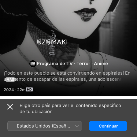
Uzumaki
Programa de TV
·
Terror
·
Anime
¡Todo en este pueblo se está convirtiendo en espirales! En 
un intento de escapar de las espirales, una adolescente, 
MÁS
Kirie, decide abandonar su pueblo natal, pero ¿podrá 
2024
·
22m
lograrlo? ¡Una obra maestra del manga de terror se 
transforma por fin en anime!
Elige otro país para ver el contenido específico
Temporada 1
de tu ubicación
Estados Unidos (Español
Continuar
México)
EPISODIO 1
EPISODIO 2