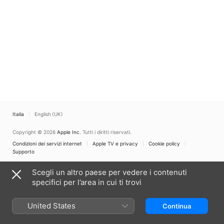
Italia
English (UK)
Copyright © 2026
Apple Inc.
Tutti i diritti riservati.
Condizioni dei servizi internet
Apple TV e privacy
Cookie policy
Supporto
Scegli un altro paese per vedere i contenuti
specifici per l’area in cui ti trovi
United States
Continua