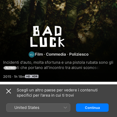
Bad
Luck
Film
·
Commedia
·
Poliziesco
Incidenti d'auto, molta sfortuna e una pistola rubata sono gli 
elementi che portano all'incontro tra alcuni sconosciuti in 
ALTRO
una desolata stazione di servizio.
2015
·
1h 18m
Scegli un altro paese per vedere i contenuti
Correlati
specifici per l’area in cui ti trovi
Naked
Free
China
Lights
Money
Salesman
United States
Continua
-
Contratto