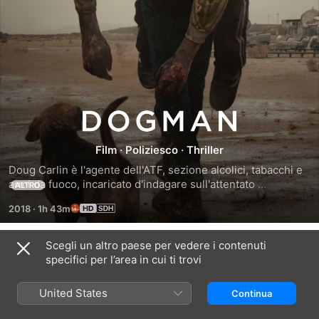
Dogman
Film
·
Poliziesco
·
Thriller
Doug Carlin è l'agente dell'ATF, sezione alcolici, tabacchi e 
armi da fuoco, incaricato d'indagare sull'attentato 
ALTRO
terroristico che ha fatto esplodere e affondare un traghetto 
2018
·
1h 43m
fluviale uccidendo centinaia di passeggeri.
Scegli un altro paese per vedere i contenuti
Trailer
specifici per l’area in cui ti trovi
United States
Continua