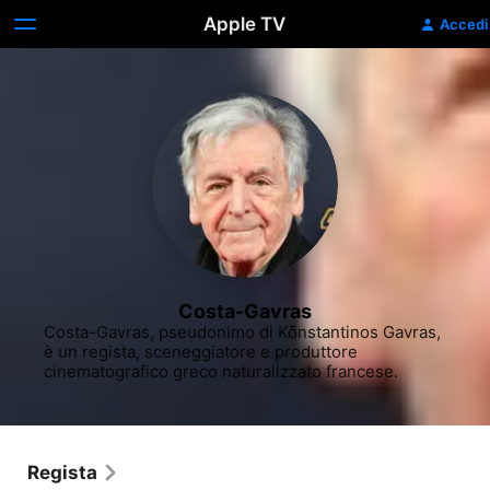
Apple TV
Accedi
Costa-Gavras
Costa-Gavras, pseudonimo di Kōnstantinos Gavras, 
è un regista, sceneggiatore e produttore 
cinematografico greco naturalizzato francese.
Regista