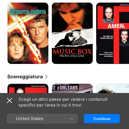
Betrayed-
Music
Amen.
tradita
Box:
Prova
d'accusa
Sceneggiatura
Amen.
L'affare
Verso
della
l'Eden
sezione
Scegli un altro paese per vedere i contenuti
speciale
specifici per l’area in cui ti trovi
United States
Continua